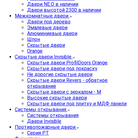
Двери NE.O в наличии
Двери высотой 2300 в наличии
Межкомнатные двери
Двери под дерево
Эмалевые двери
Алюминиевые двери
Шпон
Скрытые двери
Orange
Скрытые двери Invisible
Скрытые двери ProfilDoors Orange
Скрытые двери под покраску
Не дорогие скрытые двери
Скрытые двери Revers - обратное
открывание
Скрытые двери с зеркалом - M
Высокие скрытые двери
Скрытые двери под плитку и МДФ панели
Системы открывания
Системы открывания
Двери Invisible
Противопожарные двери
Серия PT