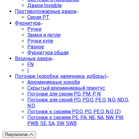
Двери Invisible
Противопожарные двери
Серия PT
Фурнитура
Ручки
Замки и петли
Ручки купе
Разное
Фурнитура общая
Входные двери
FN
I
Погонаж (коробки, наличники, доборы)
Алюминиевые короба
Скрытый алюминиевый плинтус
Погонаж для серии PD, PM, P, N
Погонаж для серий P.O, PD.O, PE.O, N.O, ND.O,
N.O
Погонаж к сериям PD.O, P.O, PE.O, N.O (2)
Погонаж к сериям PE, PA, NE, NA, NW, PW,
PWB, SE, SA, SW, SWB
Покупателю