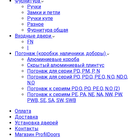
Фурнитура
Ручки
Замки и петли
Ручки купе
Разное
Фурнитура общая
Входные двери
FN
I
Погонаж (коробки, наличники, доборы)
Алюминиевые короба
Скрытый алюминиевый плинтус
Погонаж для серии PD, PM, P, N
Погонаж для серий P.O, PD.O, PE.O, N.O, ND.O,
N.O
Погонаж к сериям PD.O, P.O, PE.O, N.O (2)
Погонаж к сериям PE, PA, NE, NA, NW, PW,
PWB, SE, SA, SW, SWB
Оплата
Доставка
Установка дверей
Контакты
Магазин ProfilDoors