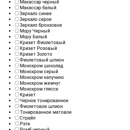
Макассар черный
Макассар белый
Зеркало синее
Зеркало серое
Зеркало бронзовое
Мору Черный
Мору Белый
Кризет Фиолетовый
Кризет Розовый
Кризет Золото
Фиолетовый шпион
Монохром шоколад
Монохром серый
Монохром капучино
Монохром жемчуг
Монохром гляссе
Кризет
Черное тонированное
Фиолетовое шпион
Тонированное матовое
Страйп
Рэте
Ромб черный