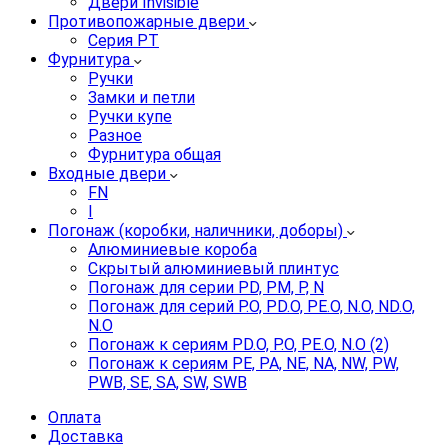
Двери Invisible
Противопожарные двери
Серия PT
Фурнитура
Ручки
Замки и петли
Ручки купе
Разное
Фурнитура общая
Входные двери
FN
I
Погонаж (коробки, наличники, доборы)
Алюминиевые короба
Скрытый алюминиевый плинтус
Погонаж для серии PD, PM, P, N
Погонаж для серий P.O, PD.O, PE.O, N.O, ND.O,
N.O
Погонаж к сериям PD.O, P.O, PE.O, N.O (2)
Погонаж к сериям PE, PA, NE, NA, NW, PW,
PWB, SE, SA, SW, SWB
Оплата
Доставка