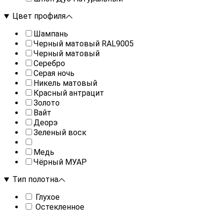
Цвет профиля
Шампань
Черный матовый RAL9005
Черный матовый
Серебро
Серая ночь
Никель матовый
Красный антрацит
Золото
Вайт
Деорэ
Зеленый воск
Медь
Чёрный МУАР
Тип полотна
Глухое
Остекленное