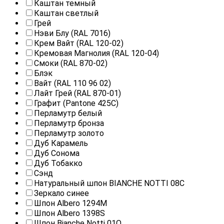
Каштан темный
Каштан светлый
Грей
Нэви Блу (RAL 7016)
Крем Вайт (RAL 120-02)
Кремовая Магнолия (RAL 120-04)
Смоки (RAL 870-02)
Блэк
Вайт (RAL 110 96 02)
Лайт Грей (RAL 870-01)
Графит (Pantone 425С)
Перламутр белый
Перламутр бронза
Перламутр золото
Дуб Карамель
Дуб Сонома
Дуб Тобакко
Сэнд
Натуральный шпон BIANCHE NOTTI 08С
Зеркало синее
Шпон Albero 1294M
Шпон Albero 1398S
Шпон Bianche Notti 01Q