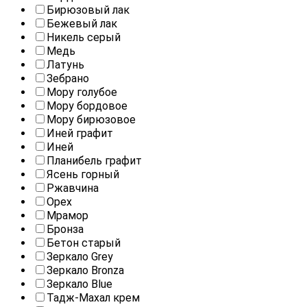
Бирюзовый лак
Бежевый лак
Никель серый
Медь
Латунь
Зебрано
Мору голубое
Мору бордовое
Мору бирюзовое
Иней графит
Иней
Планибель графит
Ясень горный
Ржавчина
Орех
Мрамор
Бронза
Бетон старый
Зеркало Grey
Зеркало Bronza
Зеркало Blue
Тадж-Махал крем