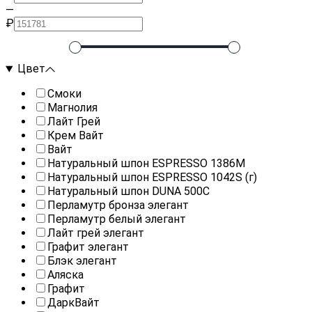
—
₽
Цвет
Смоки
Магнолия
Лайт Грей
Крем Вайт
Вайт
Натуральный шпон ESPRESSO 1386M
Натуральный шпон ESPRESSO 1042S (г)
Натуральный шпон DUNA 500C
Перламутр бронза элегант
Перламутр белый элегант
Лайт грей элегант
Графит элегант
Блэк элегант
Аляска
Графит
ДаркВайт