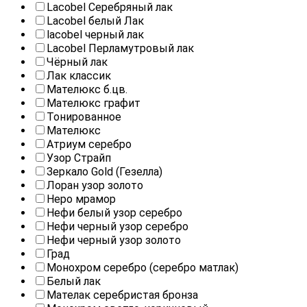
Lacobel Серебряный лак
Lacobel белый Лак
lacobel черный лак
Lacobel Перламутровый лак
Чёрный лак
Лак классик
Мателюкс б.цв.
Мателюкс графит
Тонированное
Мателюкс
Атриум серебро
Узор Страйп
Зеркало Gold (Гезелла)
Лоран узор золото
Неро мрамор
Нефи белый узор серебро
Нефи черный узор серебро
Нефи черный узор золото
Град
Монохром серебро (серебро матлак)
Белый лак
Мателак cеребристая бронза