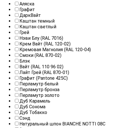
Аляска
Графит
ДаркВайт
Каштан темный
Каштан светлый
Грей
Нэви Блу (RAL 7016)
Крем Вайт (RAL 120-02)
Кремовая Магнолия (RAL 120-04)
Смоки (RAL 870-02)
Блэк
Вайт (RAL 110 96 02)
Лайт Грей (RAL 870-01)
Графит (Pantone 425С)
Перламутр белый
Перламутр бронза
Перламутр золото
Дуб Карамель
Дуб Сонома
Дуб Тобакко
Сэнд
Натуральный шпон BIANCHE NOTTI 08С