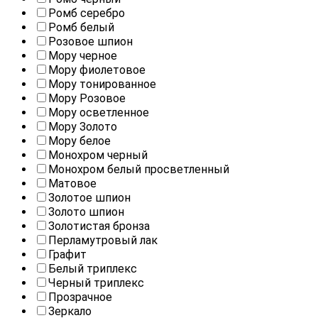
Ромб серебро
Ромб белый
Розовое шпион
Мору черное
Мору фиолетовое
Мору тонированное
Мору Розовое
Мору осветленное
Мору Золото
Мору белое
Монохром черный
Монохром белый просветленный
Матовое
Золотое шпион
Золото шпион
Золотистая бронза
Перламутровый лак
Графит
Белый триплекс
Черный триплекс
Прозрачное
Зеркало