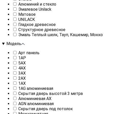
Алюминий и стекло
Эмалевое Unilack
Матовое
UNILACK
Гладкое древесное
Структурное древесное
Эмаль Теплый шелк, Тауп, Кашемир, Мокко
Модель
Арт панель
1AP
5AX
4AX
3AX
2AX
1AX
1AG алюминиевая
Скрытая дверь высотой 3 метра
Алюминиевая AX
AGN алюминиевая
Скрытая дверь под потолок
Межкомнатная