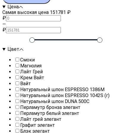
Цена
Самая высокая цена 151781 ₽
₽
—
₽
Цвет
Смоки
Магнолия
Лайт Грей
Крем Вайт
Вайт
Натуральный шпон ESPRESSO 1386M
Натуральный шпон ESPRESSO 1042S (г)
Натуральный шпон DUNA 500C
Перламутр бронза элегант
Перламутр белый элегант
Лайт грей элегант
Графит элегант
Блэк элегант