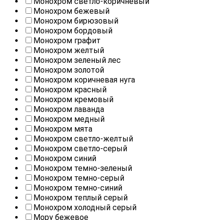
Монохром cветло-коричневый
Монохром бежевый
Монохром бирюзовый
Монохром бордовый
Монохром графит
Монохром желтый
Монохром зеленый лес
Монохром золотой
Монохром коричневая нуга
Монохром красный
Монохром кремовый
Монохром лаванда
Монохром медный
Монохром мята
Монохром светло-желтый
Монохром светло-серый
Монохром синий
Монохром темно-зеленый
Монохром темно-серый
Монохром темно-синий
Монохром теплый серый
Монохром холодный серый
Мору бежевое