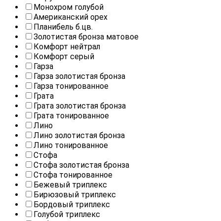
Монохром голубой
Американский орех
Планибель б.цв.
Золотистая бронза матовое
Комфорт нейтрал
Комфорт серый
Гарза
Гарза золотистая бронза
Гарза тонированное
Грата
Грата золотистая бронза
Грата тонированное
Лино
Лино золотистая бронза
Лино тонированное
Стофа
Стофа золотистая бронза
Стофа тонированное
Бежевый триплекс
Бирюзовый триплекс
Бордовый триплекс
Голубой триплекс