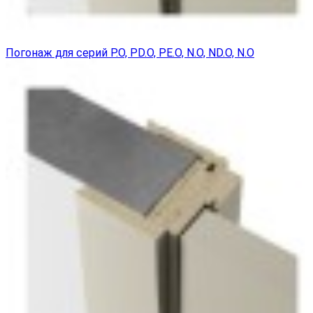
Погонаж для серий P.O, PD.O, PE.O, N.O, ND.O, N.O