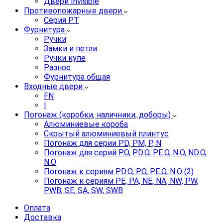
Двери Invisible
Противопожарные двери
Серия PT
Фурнитура
Ручки
Замки и петли
Ручки купе
Разное
Фурнитура общая
Входные двери
FN
I
Погонаж (коробки, наличники, доборы)
Алюминиевые короба
Скрытый алюминиевый плинтус
Погонаж для серии PD, PM, P, N
Погонаж для серий P.O, PD.O, PE.O, N.O, ND.O,
N.O
Погонаж к сериям PD.O, P.O, PE.O, N.O (2)
Погонаж к сериям PE, PA, NE, NA, NW, PW,
PWB, SE, SA, SW, SWB
Оплата
Доставка