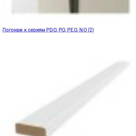
Погонаж к сериям PD.O, P.O, PE.O, N.O (2)