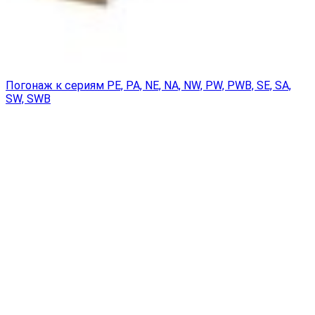
Погонаж к сериям PE, PA, NE, NA, NW, PW, PWB, SE, SA,
SW, SWB