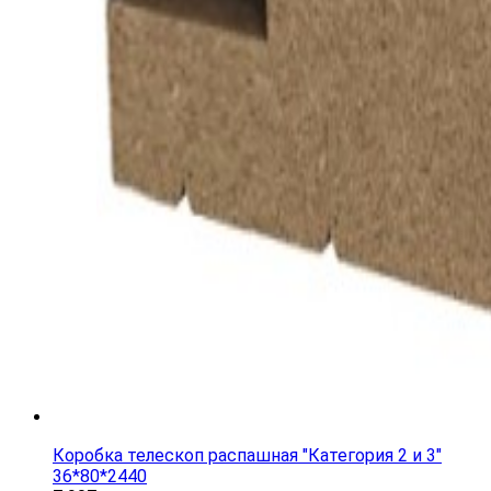
Коробка телескоп распашная "Категория 2 и 3"
36*80*2440