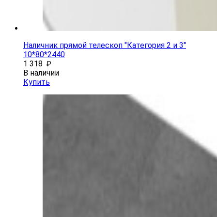
Наличник прямой телескоп "Категория 2 и 3"
10*80*2440
1 318
₽
В наличии
Купить