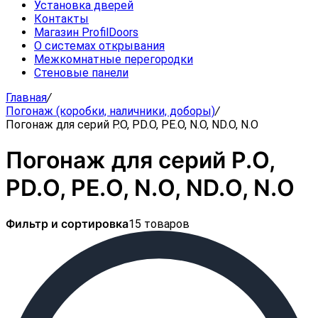
Установка дверей
Контакты
Магазин ProfilDoors
О системах открывания
Межкомнатные перегородки
Стеновые панели
Главная
/
Погонаж (коробки, наличники, доборы)
/
Погонаж для серий P.O, PD.O, PE.O, N.O, ND.O, N.O
Погонаж для серий P.O,
PD.O, PE.O, N.O, ND.O, N.O
Фильтр и сортировка
15 товаров