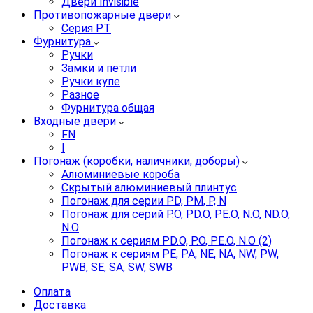
Двери Invisible
Противопожарные двери
Серия PT
Фурнитура
Ручки
Замки и петли
Ручки купе
Разное
Фурнитура общая
Входные двери
FN
I
Погонаж (коробки, наличники, доборы)
Алюминиевые короба
Скрытый алюминиевый плинтус
Погонаж для серии PD, PM, P, N
Погонаж для серий P.O, PD.O, PE.O, N.O, ND.O,
N.O
Погонаж к сериям PD.O, P.O, PE.O, N.O (2)
Погонаж к сериям PE, PA, NE, NA, NW, PW,
PWB, SE, SA, SW, SWB
Оплата
Доставка