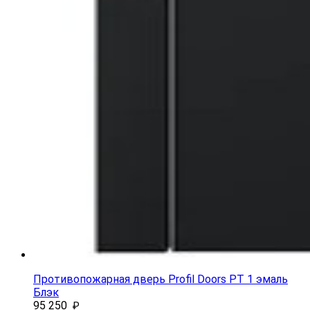
Противопожарная дверь Profil Doors PT 1 эмаль
Блэк
95 250
₽