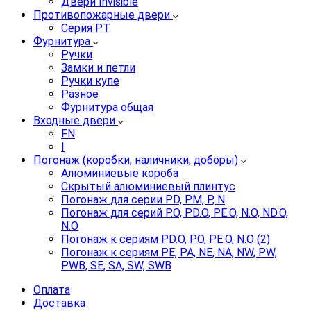
Двери Invisible
Противопожарные двери
Серия PT
Фурнитура
Ручки
Замки и петли
Ручки купе
Разное
Фурнитура общая
Входные двери
FN
I
Погонаж (коробки, наличники, доборы)
Алюминиевые короба
Скрытый алюминиевый плинтус
Погонаж для серии PD, PM, P, N
Погонаж для серий P.O, PD.O, PE.O, N.O, ND.O,
N.O
Погонаж к сериям PD.O, P.O, PE.O, N.O (2)
Погонаж к сериям PE, PA, NE, NA, NW, PW,
PWB, SE, SA, SW, SWB
Оплата
Доставка