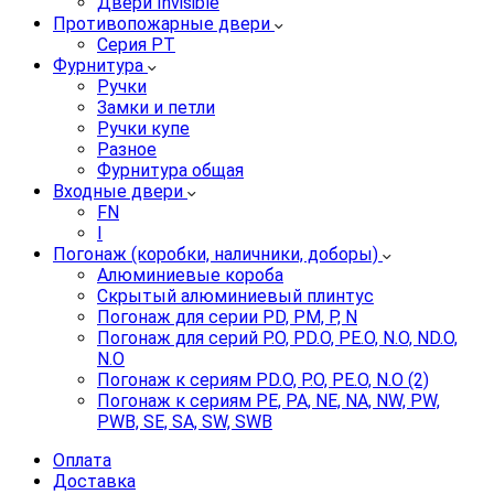
Двери Invisible
Противопожарные двери
Серия PT
Фурнитура
Ручки
Замки и петли
Ручки купе
Разное
Фурнитура общая
Входные двери
FN
I
Погонаж (коробки, наличники, доборы)
Алюминиевые короба
Скрытый алюминиевый плинтус
Погонаж для серии PD, PM, P, N
Погонаж для серий P.O, PD.O, PE.O, N.O, ND.O,
N.O
Погонаж к сериям PD.O, P.O, PE.O, N.O (2)
Погонаж к сериям PE, PA, NE, NA, NW, PW,
PWB, SE, SA, SW, SWB
Оплата
Доставка