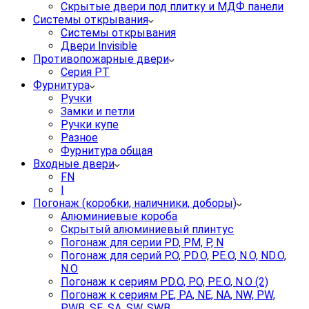
Скрытые двери под плитку и МДФ панели
Системы открывания
Системы открывания
Двери Invisible
Противопожарные двери
Серия PT
Фурнитура
Ручки
Замки и петли
Ручки купе
Разное
Фурнитура общая
Входные двери
FN
I
Погонаж (коробки, наличники, доборы)
Алюминиевые короба
Скрытый алюминиевый плинтус
Погонаж для серии PD, PM, P, N
Погонаж для серий P.O, PD.O, PE.O, N.O, ND.O,
N.O
Погонаж к сериям PD.O, P.O, PE.O, N.O (2)
Погонаж к сериям PE, PA, NE, NA, NW, PW,
PWB, SE, SA, SW, SWB