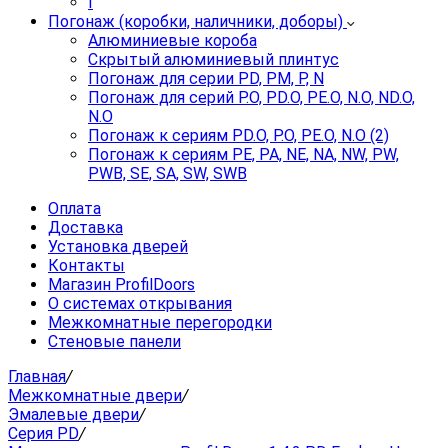
I
Погонаж (коробки, наличники, доборы)
Алюминиевые короба
Скрытый алюминиевый плинтус
Погонаж для серии PD, PM, P, N
Погонаж для серий P.O, PD.O, PE.O, N.O, ND.O,
N.O
Погонаж к сериям PD.O, P.O, PE.O, N.O (2)
Погонаж к сериям PE, PA, NE, NA, NW, PW,
PWB, SE, SA, SW, SWB
Оплата
Доставка
Установка дверей
Контакты
Магазин ProfilDoors
О системах открывания
Межкомнатные перегородки
Стеновые панели
Главная
/
Межкомнатные двери
/
Эмалевые двери
/
Серия PD
/