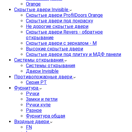
Orange
Скрытые двери Invisible
Скрытые двери ProfilDoors Orange
Скрытые двери под покраску
Не дорогие скрытые двери
Скрытые двери Revers - обратное
открывание
Скрытые двери с зеркалом - M
Высокие скрытые двери
Скрытые двери под плитку и МДФ панели
Системы открывания
Системы открывания
Двери Invisible
Противопожарные двери
Серия PT
Фурнитура
Ручки
Замки и петли
Ручки купе
Разное
Фурнитура общая
Входные двери
FN