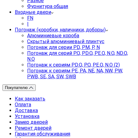
Разное
Фурнитура общая
Входные двери
FN
I
Погонаж (коробки, наличники, доборы)
Алюминиевые короба
Скрытый алюминиевый плинтус
Погонаж для серии PD, PM, P, N
Погонаж для серий P.O, PD.O, PE.O, N.O, ND.O,
N.O
Погонаж к сериям PD.O, P.O, PE.O, N.O (2)
Погонаж к сериям PE, PA, NE, NA, NW, PW,
PWB, SE, SA, SW, SWB
Покупателю
Как заказать
Оплата
Доставка
Установка
Замер дверей
Ремонт дверей
Гарантия обслуживания