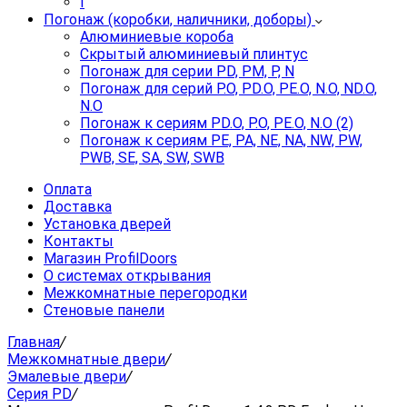
I
Погонаж (коробки, наличники, доборы)
Алюминиевые короба
Скрытый алюминиевый плинтус
Погонаж для серии PD, PM, P, N
Погонаж для серий P.O, PD.O, PE.O, N.O, ND.O,
N.O
Погонаж к сериям PD.O, P.O, PE.O, N.O (2)
Погонаж к сериям PE, PA, NE, NA, NW, PW,
PWB, SE, SA, SW, SWB
Оплата
Доставка
Установка дверей
Контакты
Магазин ProfilDoors
О системах открывания
Межкомнатные перегородки
Стеновые панели
Главная
/
Межкомнатные двери
/
Эмалевые двери
/
Серия PD
/