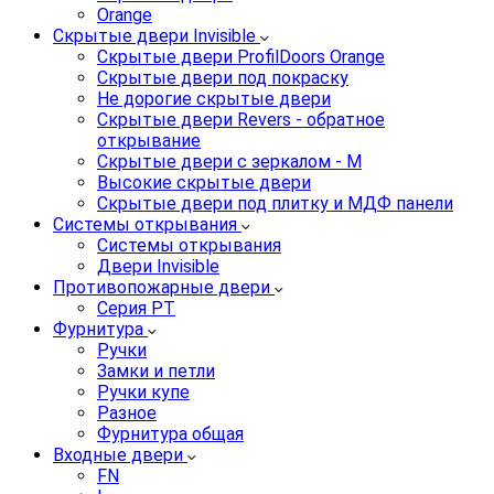
Orange
Скрытые двери Invisible
Скрытые двери ProfilDoors Orange
Скрытые двери под покраску
Не дорогие скрытые двери
Скрытые двери Revers - обратное
открывание
Скрытые двери с зеркалом - M
Высокие скрытые двери
Скрытые двери под плитку и МДФ панели
Системы открывания
Системы открывания
Двери Invisible
Противопожарные двери
Серия PT
Фурнитура
Ручки
Замки и петли
Ручки купе
Разное
Фурнитура общая
Входные двери
FN