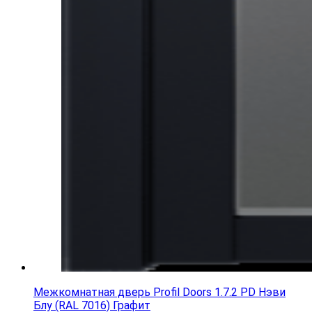
Межкомнатная дверь Profil Doors 1.7.2 PD Нэви
Блу (RAL 7016) Графит