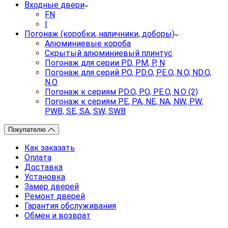
Входные двери
FN
I
Погонаж (коробки, наличники, доборы)
Алюминиевые короба
Скрытый алюминиевый плинтус
Погонаж для серии PD, PM, P, N
Погонаж для серий P.O, PD.O, PE.O, N.O, ND.O,
N.O
Погонаж к сериям PD.O, P.O, PE.O, N.O (2)
Погонаж к сериям PE, PA, NE, NA, NW, PW,
PWB, SE, SA, SW, SWB
Покупателю
Как заказать
Оплата
Доставка
Установка
Замер дверей
Ремонт дверей
Гарантия обслуживания
Обмен и возврат