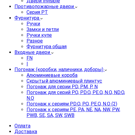
Двери Invisible
Противопожарные двери
Серия PT
Фурнитура
Ручки
Замки и петли
Ручки купе
Разное
Фурнитура общая
Входные двери
FN
I
Погонаж (коробки, наличники, доборы)
Алюминиевые короба
Скрытый алюминиевый плинтус
Погонаж для серии PD, PM, P, N
Погонаж для серий P.O, PD.O, PE.O, N.O, ND.O,
N.O
Погонаж к сериям PD.O, P.O, PE.O, N.O (2)
Погонаж к сериям PE, PA, NE, NA, NW, PW,
PWB, SE, SA, SW, SWB
Оплата
Доставка