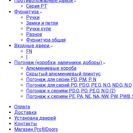
Противопожарные двери
Серия PT
Фурнитура
Ручки
Замки и петли
Ручки купе
Разное
Фурнитура общая
Входные двери
FN
I
Погонаж (коробки, наличники, доборы)
Алюминиевые короба
Скрытый алюминиевый плинтус
Погонаж для серии PD, PM, P, N
Погонаж для серий P.O, PD.O, PE.O, N.O, ND.O, N.O
Погонаж к сериям PD.O, P.O, PE.O, N.O (2)
Погонаж к сериям PE, PA, NE, NA, NW, PW, PWB, 
Оплата
Доставка
Установка дверей
Контакты
Магазин ProfilDoors