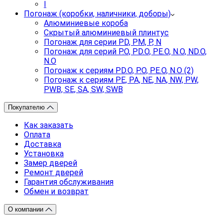
I
Погонаж (коробки, наличники, доборы)
Алюминиевые короба
Скрытый алюминиевый плинтус
Погонаж для серии PD, PM, P, N
Погонаж для серий P.O, PD.O, PE.O, N.O, ND.O,
N.O
Погонаж к сериям PD.O, P.O, PE.O, N.O (2)
Погонаж к сериям PE, PA, NE, NA, NW, PW,
PWB, SE, SA, SW, SWB
Покупателю
Как заказать
Оплата
Доставка
Установка
Замер дверей
Ремонт дверей
Гарантия обслуживания
Обмен и возврат
О компании