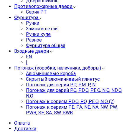
Двери Invisible
Противопожарные двери
Серия PT
Фурнитура
Ручки
Замки и петли
Ручки купе
Разное
Фурнитура общая
Входные двери
FN
I
Погонаж (коробки, наличники, доборы)
Алюминиевые короба
Скрытый алюминиевый плинтус
Погонаж для серии PD, PM, P, N
Погонаж для серий P.O, PD.O, PE.O, N.O, ND.O,
N.O
Погонаж к сериям PD.O, P.O, PE.O, N.O (2)
Погонаж к сериям PE, PA, NE, NA, NW, PW,
PWB, SE, SA, SW, SWB
Оплата
Доставка