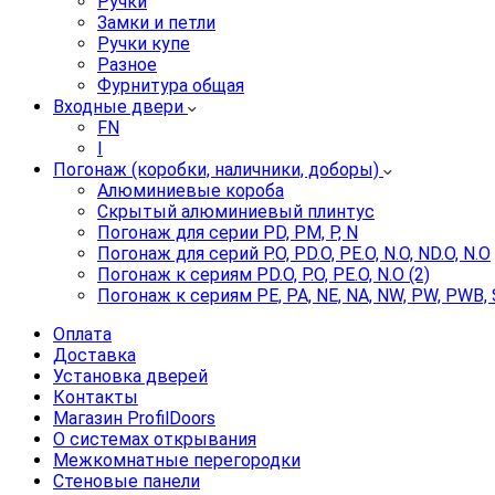
Ручки
Замки и петли
Ручки купе
Разное
Фурнитура общая
Входные двери
FN
I
Погонаж (коробки, наличники, доборы)
Алюминиевые короба
Скрытый алюминиевый плинтус
Погонаж для серии PD, PM, P, N
Погонаж для серий P.O, PD.O, PE.O, N.O, ND.O, N.O
Погонаж к сериям PD.O, P.O, PE.O, N.O (2)
Погонаж к сериям PE, PA, NE, NA, NW, PW, PWB, 
Оплата
Доставка
Установка дверей
Контакты
Магазин ProfilDoors
О системах открывания
Межкомнатные перегородки
Стеновые панели