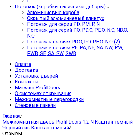
I
Погонаж (коробки, наличники, доборы)
Алюминиевые короба
Скрытый алюминиевый плинтус
Погонаж для серии PD, PM, P, N
Погонаж для серий P.O, PD.O, PE.O, N.O, ND.O,
N.O
Погонаж к сериям PD.O, P.O, PE.O, N.O (2)
Погонаж к сериям PE, PA, NE, NA, NW, PW,
PWB, SE, SA, SW, SWB
Оплата
Доставка
Установка дверей
Контакты
Магазин ProfilDoors
О системах открывания
Межкомнатные перегородки
Стеновые панели
Главная
/
Межкомнатная дверь Profil Doors 1.2 N Каштан темный
Черный лак Каштан темный
/
Отзывы