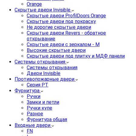
Orange
Скрытые двери Invisible
Скрытые двери ProfilDoors Orange
Скрытые двери под покраску
Не дорогие скрытые двери
Скрытые двери Revers - обратное
открывание
Скрытые двери с зеркалом - M
Высокие скрытые двери
Скрытые двери под плитку и МДФ панели
Системы открывания
Системы открывания
Двери Invisible
Противопожарные двери
Серия PT
Фурнитура
Ручки
Замки и петли
Ручки купе
Разное
Фурнитура общая
Входные двери
FN