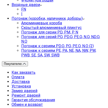
Фурнитура общая
Входные двери
FN
I
Погонаж (коробки, наличники, доборы)
Алюминиевые короба
Скрытый алюминиевый плинтус
Погонаж для серии PD, PM, P, N
Погонаж для серий P.O, PD.O, PE.O, N.O, ND.O,
N.O
Погонаж к сериям PD.O, P.O, PE.O, N.O (2)
Погонаж к сериям PE, PA, NE, NA, NW, PW,
PWB, SE, SA, SW, SWB
Покупателю
Как заказать
Оплата
Доставка
Установка
Замер дверей
Ремонт дверей
Гарантия обслуживания
Обмен и возврат