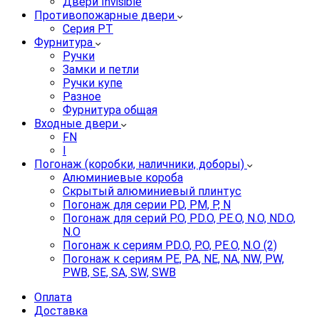
Двери Invisible
Противопожарные двери
Серия PT
Фурнитура
Ручки
Замки и петли
Ручки купе
Разное
Фурнитура общая
Входные двери
FN
I
Погонаж (коробки, наличники, доборы)
Алюминиевые короба
Скрытый алюминиевый плинтус
Погонаж для серии PD, PM, P, N
Погонаж для серий P.O, PD.O, PE.O, N.O, ND.O,
N.O
Погонаж к сериям PD.O, P.O, PE.O, N.O (2)
Погонаж к сериям PE, PA, NE, NA, NW, PW,
PWB, SE, SA, SW, SWB
Оплата
Доставка