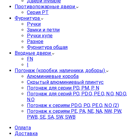
Двери Invisible
Противопожарные двери
Серия PT
Фурнитура
Ручки
Замки и петли
Ручки купе
Разное
Фурнитура общая
Входные двери
FN
I
Погонаж (коробки, наличники, доборы)
Алюминиевые короба
Скрытый алюминиевый плинтус
Погонаж для серии PD, PM, P, N
Погонаж для серий P.O, PD.O, PE.O, N.O, ND.O,
N.O
Погонаж к сериям PD.O, P.O, PE.O, N.O (2)
Погонаж к сериям PE, PA, NE, NA, NW, PW,
PWB, SE, SA, SW, SWB
Оплата
Доставка