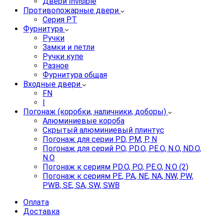
Двери Invisible
Противопожарные двери
Серия PT
Фурнитура
Ручки
Замки и петли
Ручки купе
Разное
Фурнитура общая
Входные двери
FN
I
Погонаж (коробки, наличники, доборы)
Алюминиевые короба
Скрытый алюминиевый плинтус
Погонаж для серии PD, PM, P, N
Погонаж для серий P.O, PD.O, PE.O, N.O, ND.O,
N.O
Погонаж к сериям PD.O, P.O, PE.O, N.O (2)
Погонаж к сериям PE, PA, NE, NA, NW, PW,
PWB, SE, SA, SW, SWB
Оплата
Доставка