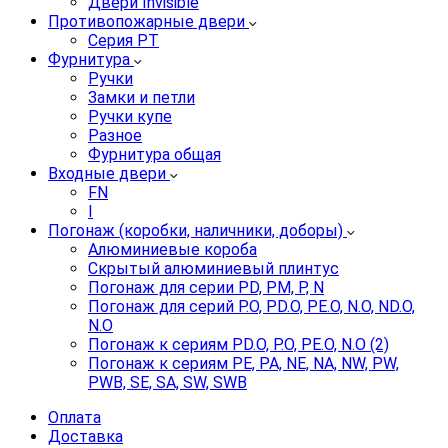
Двери Invisible
Противопожарные двери
Серия PT
Фурнитура
Ручки
Замки и петли
Ручки купе
Разное
Фурнитура общая
Входные двери
FN
I
Погонаж (коробки, наличники, доборы)
Алюминиевые короба
Скрытый алюминиевый плинтус
Погонаж для серии PD, PM, P, N
Погонаж для серий P.O, PD.O, PE.O, N.O, ND.O,
N.O
Погонаж к сериям PD.O, P.O, PE.O, N.O (2)
Погонаж к сериям PE, PA, NE, NA, NW, PW,
PWB, SE, SA, SW, SWB
Оплата
Доставка