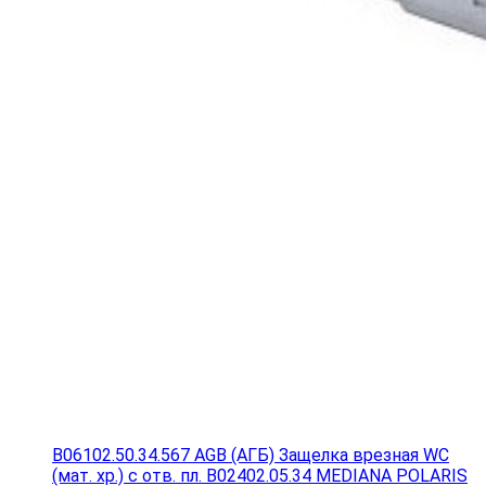
B06102.50.34.567 AGB (АГБ) Защелка врезная WC
(мат. хр.) с отв. пл. B02402.05.34 MEDIANA POLARIS