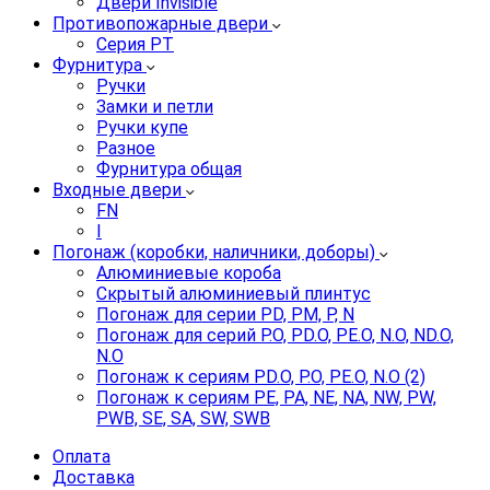
Двери Invisible
Противопожарные двери
Серия PT
Фурнитура
Ручки
Замки и петли
Ручки купе
Разное
Фурнитура общая
Входные двери
FN
I
Погонаж (коробки, наличники, доборы)
Алюминиевые короба
Скрытый алюминиевый плинтус
Погонаж для серии PD, PM, P, N
Погонаж для серий P.O, PD.O, PE.O, N.O, ND.O,
N.O
Погонаж к сериям PD.O, P.O, PE.O, N.O (2)
Погонаж к сериям PE, PA, NE, NA, NW, PW,
PWB, SE, SA, SW, SWB
Оплата
Доставка