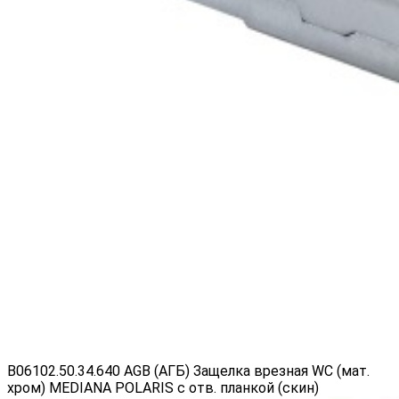
B06102.50.34.640 AGB (АГБ) Защелка врезная WC (мат.
хром) MEDIANA POLARIS с отв. планкой (скин)