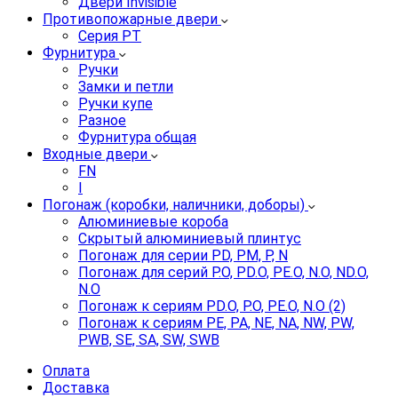
Двери Invisible
Противопожарные двери
Серия PT
Фурнитура
Ручки
Замки и петли
Ручки купе
Разное
Фурнитура общая
Входные двери
FN
I
Погонаж (коробки, наличники, доборы)
Алюминиевые короба
Скрытый алюминиевый плинтус
Погонаж для серии PD, PM, P, N
Погонаж для серий P.O, PD.O, PE.O, N.O, ND.O,
N.O
Погонаж к сериям PD.O, P.O, PE.O, N.O (2)
Погонаж к сериям PE, PA, NE, NA, NW, PW,
PWB, SE, SA, SW, SWB
Оплата
Доставка