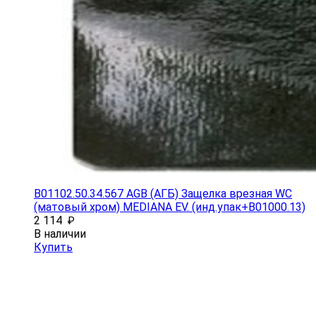
B01102.50.34.567 AGB (АГБ) Защелка врезная WC
(матовый хром) MEDIANA EV. (инд.упак+B01000.13)
2 114
₽
В наличии
Купить