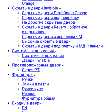
Orange
Скрытые двери Invisible
Скрытые двери ProfilDoors Orange
Скрытые двери под покраску
Не дорогие скрытые двери
Скрытые двери Revers - обратное
открывание
Скрытые двери с зеркалом - M
Высокие скрытые двери
Скрытые двери под плитку и МДФ панели
Системы открывания
Системы открывания
Двери Invisible
Противопожарные двери
Серия PT
Фурнитура
Ручки
Замки и петли
Ручки купе
Разное
Фурнитура общая
Входные двери
FN