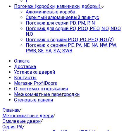
I
Погонаж (коробки, наличники, доборы)
Алюминиевые короба
Скрытый алюминиевый плинтус
Погонаж для серии PD, PM, P, N
Погонаж для серий P.O, PD.O, PE.O, N.O, ND.O,
N.O
Погонаж к сериям PD.O, P.O, PE.O, N.O (2)
Погонаж к сериям PE, PA, NE, NA, NW, PW,
PWB, SE, SA, SW, SWB
Оплата
Доставка
Установка дверей
Контакты
Магазин ProfilDoors
О системах открывания
Межкомнатные перегородки
Стеновые панели
Главная
/
Межкомнатные двери
/
Эмалевые двери
/
Серия PA
/