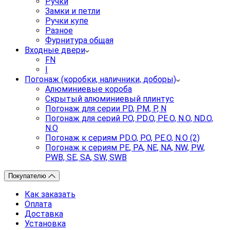
Ручки
Замки и петли
Ручки купе
Разное
Фурнитура общая
Входные двери
FN
I
Погонаж (коробки, наличники, доборы)
Алюминиевые короба
Скрытый алюминиевый плинтус
Погонаж для серии PD, PM, P, N
Погонаж для серий P.O, PD.O, PE.O, N.O, ND.O,
N.O
Погонаж к сериям PD.O, P.O, PE.O, N.O (2)
Погонаж к сериям PE, PA, NE, NA, NW, PW,
PWB, SE, SA, SW, SWB
Покупателю
Как заказать
Оплата
Доставка
Установка