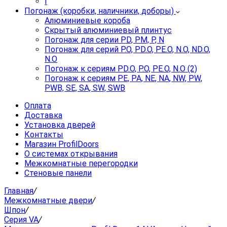
I
Погонаж (коробки, наличники, доборы)
Алюминиевые короба
Скрытый алюминиевый плинтус
Погонаж для серии PD, PM, P, N
Погонаж для серий P.O, PD.O, PE.O, N.O, ND.O,
N.O
Погонаж к сериям PD.O, P.O, PE.O, N.O (2)
Погонаж к сериям PE, PA, NE, NA, NW, PW,
PWB, SE, SA, SW, SWB
Оплата
Доставка
Установка дверей
Контакты
Магазин ProfilDoors
О системах открывания
Межкомнатные перегородки
Стеновые панели
Главная
/
Межкомнатные двери
/
Шпон
/
Серия VA
/