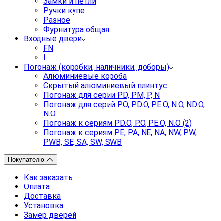
Замки и петли
Ручки купе
Разное
Фурнитура общая
Входные двери
FN
I
Погонаж (коробки, наличники, доборы)
Алюминиевые короба
Скрытый алюминиевый плинтус
Погонаж для серии PD, PM, P, N
Погонаж для серий P.O, PD.O, PE.O, N.O, ND.O,
N.O
Погонаж к сериям PD.O, P.O, PE.O, N.O (2)
Погонаж к сериям PE, PA, NE, NA, NW, PW,
PWB, SE, SA, SW, SWB
Покупателю
Как заказать
Оплата
Доставка
Установка
Замер дверей