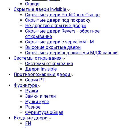
Orange
Скрытые двери Invisible
Скрытые двери ProfilDoors Orange
Скрытые двери под покраску
Не дорогие скрытые двери
Скрытые двери Revers - обратное
открывание
Скрытые двери с зеркалом - M
Высокие скрытые двери
Скрытые двери под плитку и МДФ панели
Системы открывания
Системы открывания
Двери Invisible
Противопожарные двери
Серия PT
Фурнитура
Ручки
Замки и петли
Ручки купе
Разное
Фурнитура общая
Входные двери
FN