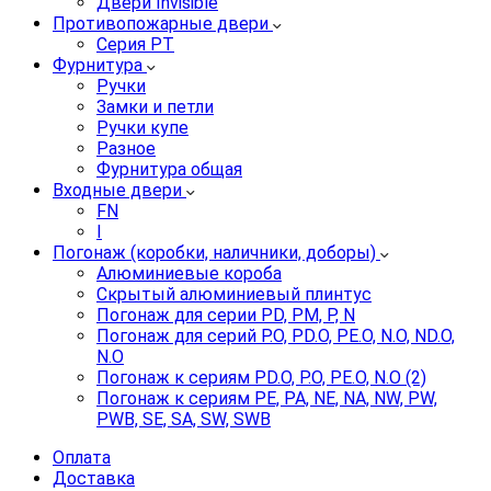
Двери Invisible
Противопожарные двери
Серия PT
Фурнитура
Ручки
Замки и петли
Ручки купе
Разное
Фурнитура общая
Входные двери
FN
I
Погонаж (коробки, наличники, доборы)
Алюминиевые короба
Скрытый алюминиевый плинтус
Погонаж для серии PD, PM, P, N
Погонаж для серий P.O, PD.O, PE.O, N.O, ND.O,
N.O
Погонаж к сериям PD.O, P.O, PE.O, N.O (2)
Погонаж к сериям PE, PA, NE, NA, NW, PW,
PWB, SE, SA, SW, SWB
Оплата
Доставка