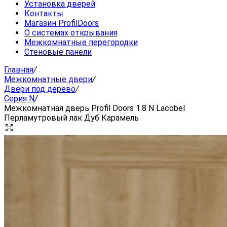
Установка дверей
Контакты
Магазин ProfilDoors
О системах открывания
Межкомнатные перегородки
Стеновые панели
Главная
/
Межкомнатные двери
/
Двери под дерево
/
Серия N
/
Межкомнатная дверь Profil Doors 1.8 N Lacobel
Перламутровый лак Дуб Карамель