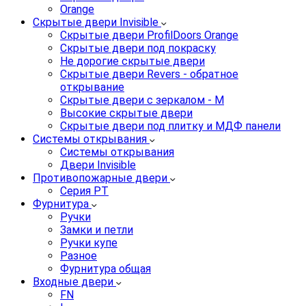
Orange
Скрытые двери Invisible
Скрытые двери ProfilDoors Orange
Скрытые двери под покраску
Не дорогие скрытые двери
Скрытые двери Revers - обратное
открывание
Скрытые двери с зеркалом - M
Высокие скрытые двери
Скрытые двери под плитку и МДФ панели
Системы открывания
Системы открывания
Двери Invisible
Противопожарные двери
Серия PT
Фурнитура
Ручки
Замки и петли
Ручки купе
Разное
Фурнитура общая
Входные двери
FN