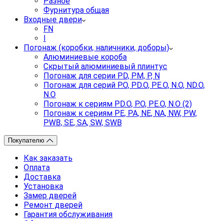
Разное
Фурнитура общая
Входные двери
FN
I
Погонаж (коробки, наличники, доборы)
Алюминиевые короба
Скрытый алюминиевый плинтус
Погонаж для серии PD, PM, P, N
Погонаж для серий P.O, PD.O, PE.O, N.O, ND.O,
N.O
Погонаж к сериям PD.O, P.O, PE.O, N.O (2)
Погонаж к сериям PE, PA, NE, NA, NW, PW,
PWB, SE, SA, SW, SWB
Покупателю
Как заказать
Оплата
Доставка
Установка
Замер дверей
Ремонт дверей
Гарантия обслуживания