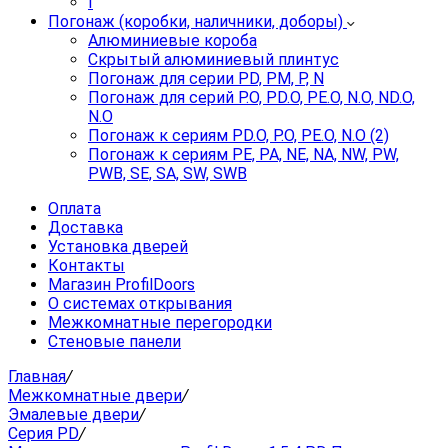
I
Погонаж (коробки, наличники, доборы)
Алюминиевые короба
Скрытый алюминиевый плинтус
Погонаж для серии PD, PM, P, N
Погонаж для серий P.O, PD.O, PE.O, N.O, ND.O,
N.O
Погонаж к сериям PD.O, P.O, PE.O, N.O (2)
Погонаж к сериям PE, PA, NE, NA, NW, PW,
PWB, SE, SA, SW, SWB
Оплата
Доставка
Установка дверей
Контакты
Магазин ProfilDoors
О системах открывания
Межкомнатные перегородки
Стеновые панели
Главная
/
Межкомнатные двери
/
Эмалевые двери
/
Серия PD
/