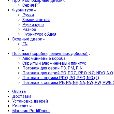
Противопожарные двери
Серия PT
Фурнитура
Ручки
Замки и петли
Ручки купе
Разное
Фурнитура общая
Входные двери
FN
I
Погонаж (коробки, наличники, доборы)
Алюминиевые короба
Скрытый алюминиевый плинтус
Погонаж для серии PD, PM, P, N
Погонаж для серий P.O, PD.O, PE.O, N.O, ND.O, N.O
Погонаж к сериям PD.O, P.O, PE.O, N.O (2)
Погонаж к сериям PE, PA, NE, NA, NW, PW, PWB, 
Оплата
Доставка
Установка дверей
Контакты
Магазин ProfilDoors