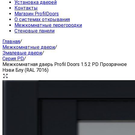
Установка дверей
Контакты
Магазин ProfilDoors
О системах открывания
Межкомнатные перегородки
Стеновые панели
Главная
/
Межкомнатные двери
/
Эмалевые двери
/
Серия PD
/
Межкомнатная дверь Profil Doors 1.5.2 PD Прозрачное
Нэви Блу (RAL 7016)