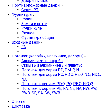
Двери Invisible
Противопожарные двери
Серия PT
Фурнитура
Ручки
Замки и петли
Ручки купе
Разное
Фурнитура общая
Входные двери
FN
I
Погонаж (коробки, наличники, доборы)
Алюминиевые короба
Скрытый алюминиевый плинтус
Погонаж для серии PD, PM, P, N
Погонаж для серий P.O, PD.O, PE.O, N.O, ND.O,
N.O
Погонаж к сериям PD.O, P.O, PE.O, N.O (2)
Погонаж к сериям PE, PA, NE, NA, NW, PW,
PWB, SE, SA, SW, SWB
Оплата
Доставка