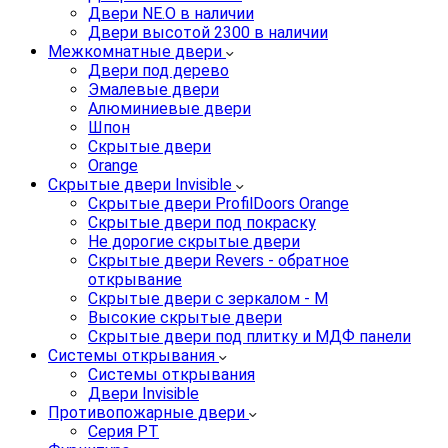
Двери NE.O в наличии
Двери высотой 2300 в наличии
Межкомнатные двери
Двери под дерево
Эмалевые двери
Алюминиевые двери
Шпон
Скрытые двери
Orange
Скрытые двери Invisible
Скрытые двери ProfilDoors Orange
Скрытые двери под покраску
Не дорогие скрытые двери
Скрытые двери Revers - обратное
открывание
Скрытые двери с зеркалом - M
Высокие скрытые двери
Скрытые двери под плитку и МДФ панели
Системы открывания
Системы открывания
Двери Invisible
Противопожарные двери
Серия PT