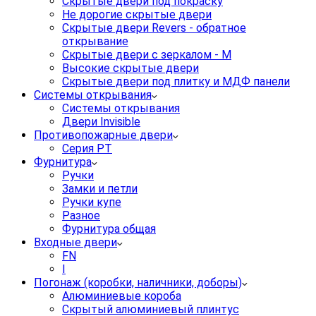
Скрытые двери под покраску
Не дорогие скрытые двери
Скрытые двери Revers - обратное
открывание
Скрытые двери с зеркалом - M
Высокие скрытые двери
Скрытые двери под плитку и МДФ панели
Системы открывания
Системы открывания
Двери Invisible
Противопожарные двери
Серия PT
Фурнитура
Ручки
Замки и петли
Ручки купе
Разное
Фурнитура общая
Входные двери
FN
I
Погонаж (коробки, наличники, доборы)
Алюминиевые короба
Скрытый алюминиевый плинтус