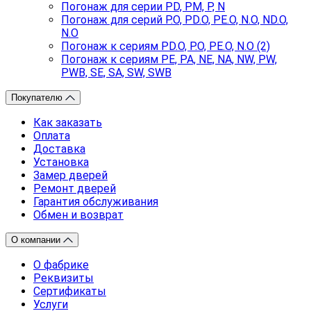
Погонаж для серии PD, PM, P, N
Погонаж для серий P.O, PD.O, PE.O, N.O, ND.O,
N.O
Погонаж к сериям PD.O, P.O, PE.O, N.O (2)
Погонаж к сериям PE, PA, NE, NA, NW, PW,
PWB, SE, SA, SW, SWB
Покупателю
Как заказать
Оплата
Доставка
Установка
Замер дверей
Ремонт дверей
Гарантия обслуживания
Обмен и возврат
О компании
О фабрике
Реквизиты
Сертификаты
Услуги