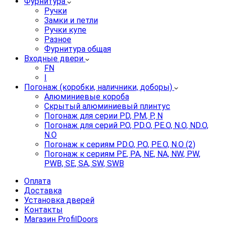
Фурнитура
Ручки
Замки и петли
Ручки купе
Разное
Фурнитура общая
Входные двери
FN
I
Погонаж (коробки, наличники, доборы)
Алюминиевые короба
Скрытый алюминиевый плинтус
Погонаж для серии PD, PM, P, N
Погонаж для серий P.O, PD.O, PE.O, N.O, ND.O,
N.O
Погонаж к сериям PD.O, P.O, PE.O, N.O (2)
Погонаж к сериям PE, PA, NE, NA, NW, PW,
PWB, SE, SA, SW, SWB
Оплата
Доставка
Установка дверей
Контакты
Магазин ProfilDoors