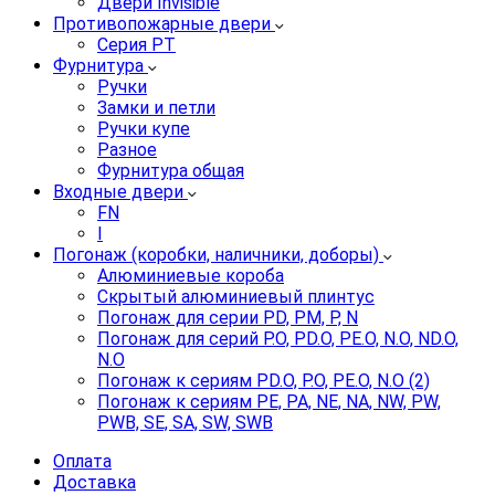
Двери Invisible
Противопожарные двери
Серия PT
Фурнитура
Ручки
Замки и петли
Ручки купе
Разное
Фурнитура общая
Входные двери
FN
I
Погонаж (коробки, наличники, доборы)
Алюминиевые короба
Скрытый алюминиевый плинтус
Погонаж для серии PD, PM, P, N
Погонаж для серий P.O, PD.O, PE.O, N.O, ND.O,
N.O
Погонаж к сериям PD.O, P.O, PE.O, N.O (2)
Погонаж к сериям PE, PA, NE, NA, NW, PW,
PWB, SE, SA, SW, SWB
Оплата
Доставка