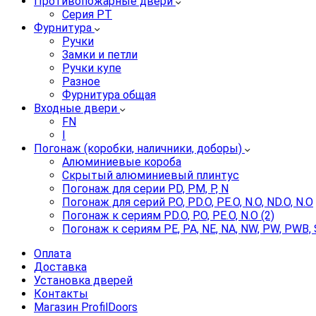
Противопожарные двери
Серия PT
Фурнитура
Ручки
Замки и петли
Ручки купе
Разное
Фурнитура общая
Входные двери
FN
I
Погонаж (коробки, наличники, доборы)
Алюминиевые короба
Скрытый алюминиевый плинтус
Погонаж для серии PD, PM, P, N
Погонаж для серий P.O, PD.O, PE.O, N.O, ND.O, N.O
Погонаж к сериям PD.O, P.O, PE.O, N.O (2)
Погонаж к сериям PE, PA, NE, NA, NW, PW, PWB, 
Оплата
Доставка
Установка дверей
Контакты
Магазин ProfilDoors