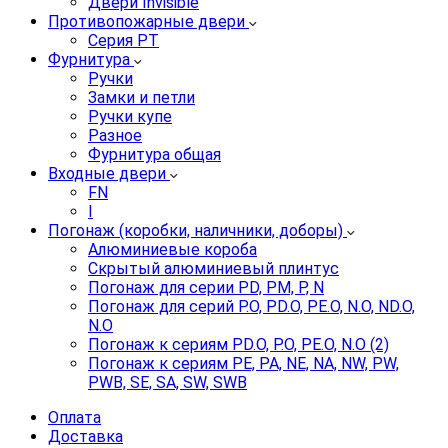
Двери Invisible
Противопожарные двери
Серия PT
Фурнитура
Ручки
Замки и петли
Ручки купе
Разное
Фурнитура общая
Входные двери
FN
I
Погонаж (коробки, наличники, доборы)
Алюминиевые короба
Скрытый алюминиевый плинтус
Погонаж для серии PD, PM, P, N
Погонаж для серий P.O, PD.O, PE.O, N.O, ND.O,
N.O
Погонаж к сериям PD.O, P.O, PE.O, N.O (2)
Погонаж к сериям PE, PA, NE, NA, NW, PW,
PWB, SE, SA, SW, SWB
Оплата
Доставка