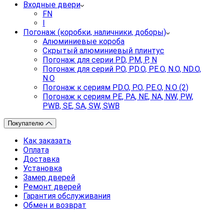
Входные двери
FN
I
Погонаж (коробки, наличники, доборы)
Алюминиевые короба
Скрытый алюминиевый плинтус
Погонаж для серии PD, PM, P, N
Погонаж для серий P.O, PD.O, PE.O, N.O, ND.O,
N.O
Погонаж к сериям PD.O, P.O, PE.O, N.O (2)
Погонаж к сериям PE, PA, NE, NA, NW, PW,
PWB, SE, SA, SW, SWB
Покупателю
Как заказать
Оплата
Доставка
Установка
Замер дверей
Ремонт дверей
Гарантия обслуживания
Обмен и возврат