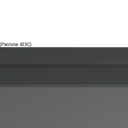
(Pantone 425С)