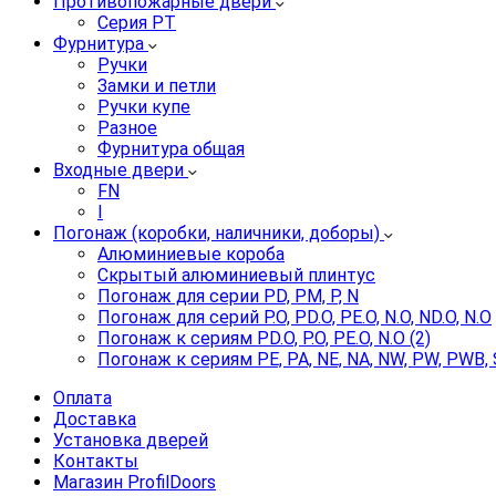
Противопожарные двери
Серия PT
Фурнитура
Ручки
Замки и петли
Ручки купе
Разное
Фурнитура общая
Входные двери
FN
I
Погонаж (коробки, наличники, доборы)
Алюминиевые короба
Скрытый алюминиевый плинтус
Погонаж для серии PD, PM, P, N
Погонаж для серий P.O, PD.O, PE.O, N.O, ND.O, N.O
Погонаж к сериям PD.O, P.O, PE.O, N.O (2)
Погонаж к сериям PE, PA, NE, NA, NW, PW, PWB, 
Оплата
Доставка
Установка дверей
Контакты
Магазин ProfilDoors