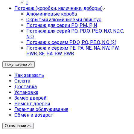
I
Погонаж (коробки, наличники, доборы)
Алюминиевые короба
Скрытый алюминиевый плинтус
Погонаж для серии PD, PM, P, N
Погонаж для серий P.O, PD.O, PE.O, N.O, ND.O,
N.O
Погонаж к сериям PD.O, P.O, PE.O, N.O (2)
Погонаж к сериям PE, PA, NE, NA, NW, PW,
PWB, SE, SA, SW, SWB
Покупателю
Как заказать
Оплата
Доставка
Установка
Замер дверей
Ремонт дверей
Гарантия обслуживания
Обмен и возврат
О компании