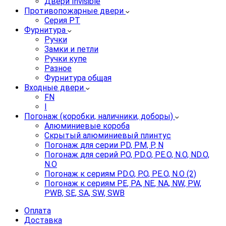
Двери Invisible
Противопожарные двери
Серия PT
Фурнитура
Ручки
Замки и петли
Ручки купе
Разное
Фурнитура общая
Входные двери
FN
I
Погонаж (коробки, наличники, доборы)
Алюминиевые короба
Скрытый алюминиевый плинтус
Погонаж для серии PD, PM, P, N
Погонаж для серий P.O, PD.O, PE.O, N.O, ND.O,
N.O
Погонаж к сериям PD.O, P.O, PE.O, N.O (2)
Погонаж к сериям PE, PA, NE, NA, NW, PW,
PWB, SE, SA, SW, SWB
Оплата
Доставка