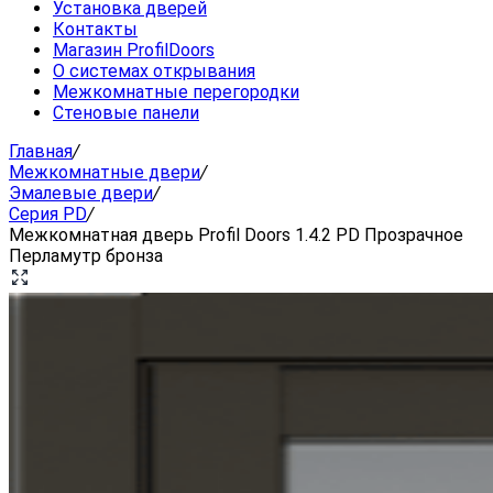
Установка дверей
Контакты
Магазин ProfilDoors
О системах открывания
Межкомнатные перегородки
Стеновые панели
Главная
/
Межкомнатные двери
/
Эмалевые двери
/
Серия PD
/
Межкомнатная дверь Profil Doors 1.4.2 PD Прозрачное
Перламутр бронза