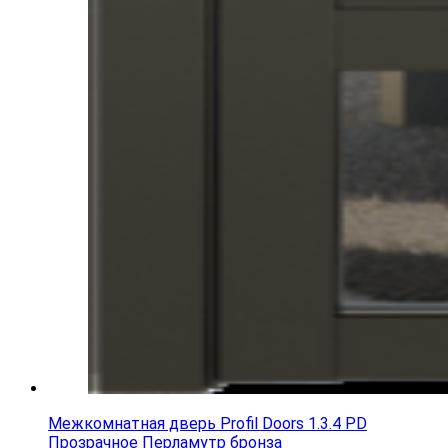
Межкомнатная дверь Profil Doors 1.3.4 PD
Прозрачное Перламутр бронза