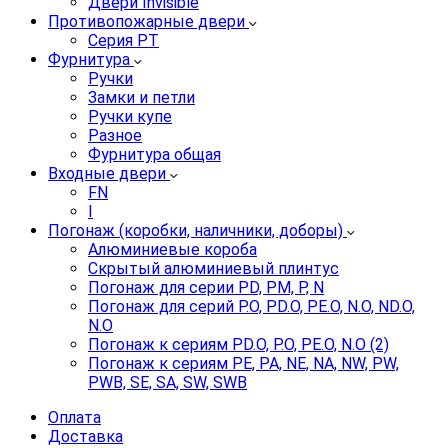
Двери Invisible
Противопожарные двери
Серия PT
Фурнитура
Ручки
Замки и петли
Ручки купе
Разное
Фурнитура общая
Входные двери
FN
I
Погонаж (коробки, наличники, доборы)
Алюминиевые короба
Скрытый алюминиевый плинтус
Погонаж для серии PD, PM, P, N
Погонаж для серий P.O, PD.O, PE.O, N.O, ND.O,
N.O
Погонаж к сериям PD.O, P.O, PE.O, N.O (2)
Погонаж к сериям PE, PA, NE, NA, NW, PW,
PWB, SE, SA, SW, SWB
Оплата
Доставка