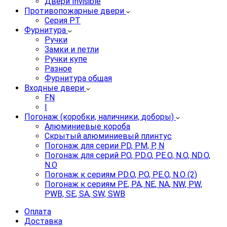
Двери Invisible
Противопожарные двери
Серия PT
Фурнитура
Ручки
Замки и петли
Ручки купе
Разное
Фурнитура общая
Входные двери
FN
I
Погонаж (коробки, наличники, доборы)
Алюминиевые короба
Скрытый алюминиевый плинтус
Погонаж для серии PD, PM, P, N
Погонаж для серий P.O, PD.O, PE.O, N.O, ND.O,
N.O
Погонаж к сериям PD.O, P.O, PE.O, N.O (2)
Погонаж к сериям PE, PA, NE, NA, NW, PW,
PWB, SE, SA, SW, SWB
Оплата
Доставка