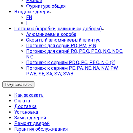
Разное
Фурнитура общая
Входные двери
FN
I
Погонаж (коробки, наличники, доборы)
Алюминиевые короба
Скрытый алюминиевый плинтус
Погонаж для серии PD, PM, P, N
Погонаж для серий P.O, PD.O, PE.O, N.O, ND.O,
N.O
Погонаж к сериям PD.O, P.O, PE.O, N.O (2)
Погонаж к сериям PE, PA, NE, NA, NW, PW,
PWB, SE, SA, SW, SWB
Покупателю
Как заказать
Оплата
Доставка
Установка
Замер дверей
Ремонт дверей
Гарантия обслуживания