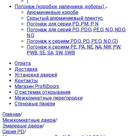
I
Погонаж (коробки, наличники, доборы)
Алюминиевые короба
Скрытый алюминиевый плинтус
Погонаж для серии PD, PM, P, N
Погонаж для серий P.O, PD.O, PE.O, N.O, ND.O,
N.O
Погонаж к сериям PD.O, P.O, PE.O, N.O (2)
Погонаж к сериям PE, PA, NE, NA, NW, PW,
PWB, SE, SA, SW, SWB
Оплата
Доставка
Установка дверей
Контакты
Магазин ProfilDoors
О системах открывания
Межкомнатные перегородки
Стеновые панели
Главная
/
Межкомнатные двери
/
Эмалевые двери
/
Серия PD
/