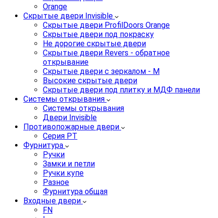
Orange
Скрытые двери Invisible
Скрытые двери ProfilDoors Orange
Скрытые двери под покраску
Не дорогие скрытые двери
Скрытые двери Revers - обратное
открывание
Скрытые двери с зеркалом - M
Высокие скрытые двери
Скрытые двери под плитку и МДФ панели
Системы открывания
Системы открывания
Двери Invisible
Противопожарные двери
Серия PT
Фурнитура
Ручки
Замки и петли
Ручки купе
Разное
Фурнитура общая
Входные двери
FN