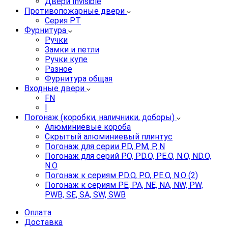
Двери Invisible
Противопожарные двери
Серия PT
Фурнитура
Ручки
Замки и петли
Ручки купе
Разное
Фурнитура общая
Входные двери
FN
I
Погонаж (коробки, наличники, доборы)
Алюминиевые короба
Скрытый алюминиевый плинтус
Погонаж для серии PD, PM, P, N
Погонаж для серий P.O, PD.O, PE.O, N.O, ND.O,
N.O
Погонаж к сериям PD.O, P.O, PE.O, N.O (2)
Погонаж к сериям PE, PA, NE, NA, NW, PW,
PWB, SE, SA, SW, SWB
Оплата
Доставка