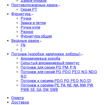
Двери Invisible
Противопожарные двери
Серия PT
Фурнитура
Ручки
Замки и петли
Ручки купе
Разное
Фурнитура общая
Входные двери
FN
I
Погонаж (коробки, наличники, доборы)
Алюминиевые короба
Скрытый алюминиевый плинтус
Погонаж для серии PD, PM, P, N
Погонаж для серий P.O, PD.O, PE.O, N.O, ND.O,
N.O
Погонаж к сериям PD.O, P.O, PE.O, N.O (2)
Погонаж к сериям PE, PA, NE, NA, NW, PW,
PWB, SE, SA, SW, SWB
Оплата
Доставка