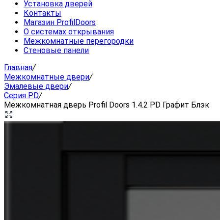
Установка дверей
Контакты
Магазин ProfilDoors
О системах открывания
Межкомнатные перегородки
Стеновые панели
Главная
/
Межкомнатные двери
/
Эмалевые двери
/
Серия PD
/
Межкомнатная дверь Profil Doors 1.4.2 PD Графит Блэк