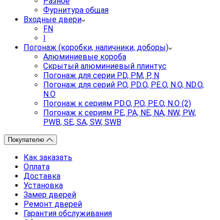
Разное
Фурнитура общая
Входные двери
FN
I
Погонаж (коробки, наличники, доборы)
Алюминиевые короба
Скрытый алюминиевый плинтус
Погонаж для серии PD, PM, P, N
Погонаж для серий P.O, PD.O, PE.O, N.O, ND.O,
N.O
Погонаж к сериям PD.O, P.O, PE.O, N.O (2)
Погонаж к сериям PE, PA, NE, NA, NW, PW,
PWB, SE, SA, SW, SWB
Покупателю
Как заказать
Оплата
Доставка
Установка
Замер дверей
Ремонт дверей
Гарантия обслуживания