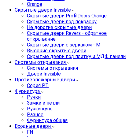
Orange
Скрытые двери Invisible
Скрытые двери ProfilDoors Orange
Скрытые двери под покраску
Не дорогие скрытые двери
Скрытые двери Revers - обратное
открывание
Скрытые двери с зеркалом - M
Высокие скрытые двери
Скрытые двери под плитку и МДФ панели
Системы открывания
Системы открывания
Двери Invisible
Противопожарные двери
Серия PT
Фурнитура
Ручки
Замки и петли
Ручки купе
Разное
Фурнитура общая
Входные двери
FN