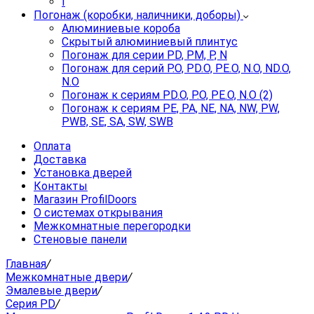
I
Погонаж (коробки, наличники, доборы)
Алюминиевые короба
Скрытый алюминиевый плинтус
Погонаж для серии PD, PM, P, N
Погонаж для серий P.O, PD.O, PE.O, N.O, ND.O,
N.O
Погонаж к сериям PD.O, P.O, PE.O, N.O (2)
Погонаж к сериям PE, PA, NE, NA, NW, PW,
PWB, SE, SA, SW, SWB
Оплата
Доставка
Установка дверей
Контакты
Магазин ProfilDoors
О системах открывания
Межкомнатные перегородки
Стеновые панели
Главная
/
Межкомнатные двери
/
Эмалевые двери
/
Серия PD
/