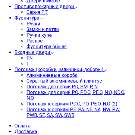
Двери Invisible
Противопожарные двери
Серия PT
Фурнитура
Ручки
Замки и петли
Ручки купе
Разное
Фурнитура общая
Входные двери
FN
I
Погонаж (коробки, наличники, доборы)
Алюминиевые короба
Скрытый алюминиевый плинтус
Погонаж для серии PD, PM, P, N
Погонаж для серий P.O, PD.O, PE.O, N.O, ND.O,
N.O
Погонаж к сериям PD.O, P.O, PE.O, N.O (2)
Погонаж к сериям PE, PA, NE, NA, NW, PW,
PWB, SE, SA, SW, SWB
Оплата
Доставка