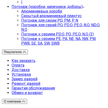
I
Погонаж (коробки, наличники, доборы)
Алюминиевые короба
Скрытый алюминиевый плинтус
Погонаж для серии PD, PM, P, N
Погонаж для серий P.O, PD.O, PE.O, N.O, ND.O,
N.O
Погонаж к сериям PD.O, P.O, PE.O, N.O (2)
Погонаж к сериям PE, PA, NE, NA, NW, PW,
PWB, SE, SA, SW, SWB
Покупателю
Как заказать
Оплата
Доставка
Установка
Замер дверей
Ремонт дверей
Гарантия обслуживания
Обмен и возврат
О компании