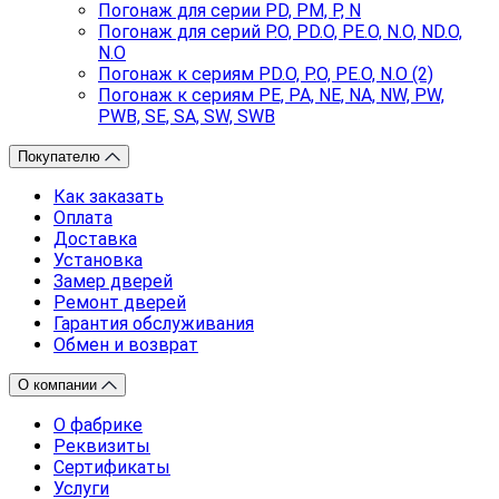
Погонаж для серии PD, PM, P, N
Погонаж для серий P.O, PD.O, PE.O, N.O, ND.O,
N.O
Погонаж к сериям PD.O, P.O, PE.O, N.O (2)
Погонаж к сериям PE, PA, NE, NA, NW, PW,
PWB, SE, SA, SW, SWB
Покупателю
Как заказать
Оплата
Доставка
Установка
Замер дверей
Ремонт дверей
Гарантия обслуживания
Обмен и возврат
О компании
О фабрике
Реквизиты
Сертификаты
Услуги