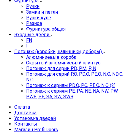
Фурнитура
Ручки
Замки и петли
Ручки купе
Разное
Фурнитура общая
Входные двери
FN
I
Погонаж (коробки, наличники, доборы)
Алюминиевые короба
Скрытый алюминиевый плинтус
Погонаж для серии PD, PM, P, N
Погонаж для серий P.O, PD.O, PE.O, N.O, ND.O,
N.O
Погонаж к сериям PD.O, P.O, PE.O, N.O (2)
Погонаж к сериям PE, PA, NE, NA, NW, PW,
PWB, SE, SA, SW, SWB
Оплата
Доставка
Установка дверей
Контакты
Магазин ProfilDoors