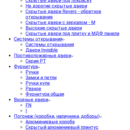
Скрытые двери под покраску
Не дорогие скрытые двери
Скрытые двери Revers - обратное
открывание
Скрытые двери с зеркалом - M
Высокие скрытые двери
Скрытые двери под плитку и МДФ панели
Системы открывания
Системы открывания
Двери Invisible
Противопожарные двери
Серия PT
Фурнитура
Ручки
Замки и петли
Ручки купе
Разное
Фурнитура общая
Входные двери
FN
I
Погонаж (коробки, наличники, доборы)
Алюминиевые короба
Скрытый алюминиевый плинтус