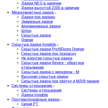
Двери NE.O в наличии
Двери высотой 2300 в наличии
Межкомнатные двери
Двери под дерево
Эмалевые двери
Алюминиевые двери
Шпон
Скрытые двери
Orange
Скрытые двери Invisible
Скрытые двери ProfilDoors Orange
Скрытые двери под покраску
Не дорогие скрытые двери
Скрытые двери Revers - обратное
открывание
Скрытые двери с зеркалом - M
Высокие скрытые двери
Скрытые двери под плитку и МДФ панели
Системы открывания
Системы открывания
Двери Invisible
Противопожарные двери
Серия PT