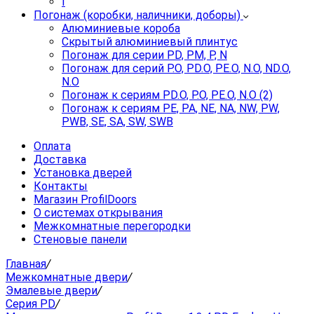
I
Погонаж (коробки, наличники, доборы)
Алюминиевые короба
Скрытый алюминиевый плинтус
Погонаж для серии PD, PM, P, N
Погонаж для серий P.O, PD.O, PE.O, N.O, ND.O,
N.O
Погонаж к сериям PD.O, P.O, PE.O, N.O (2)
Погонаж к сериям PE, PA, NE, NA, NW, PW,
PWB, SE, SA, SW, SWB
Оплата
Доставка
Установка дверей
Контакты
Магазин ProfilDoors
О системах открывания
Межкомнатные перегородки
Стеновые панели
Главная
/
Межкомнатные двери
/
Эмалевые двери
/
Серия PD
/