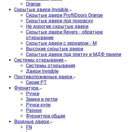
Orange
Скрытые двери Invisible
Скрытые двери ProfilDoors Orange
Скрытые двери под покраску
Не дорогие скрытые двери
Скрытые двери Revers - обратное
открывание
Скрытые двери с зеркалом - M
Высокие скрытые двери
Скрытые двери под плитку и МДФ панели
Системы открывания
Системы открывания
Двери Invisible
Противопожарные двери
Серия PT
Фурнитура
Ручки
Замки и петли
Ручки купе
Разное
Фурнитура общая
Входные двери
FN