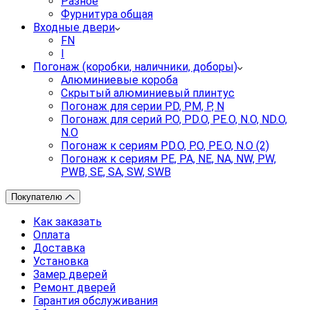
Разное
Фурнитура общая
Входные двери
FN
I
Погонаж (коробки, наличники, доборы)
Алюминиевые короба
Скрытый алюминиевый плинтус
Погонаж для серии PD, PM, P, N
Погонаж для серий P.O, PD.O, PE.O, N.O, ND.O,
N.O
Погонаж к сериям PD.O, P.O, PE.O, N.O (2)
Погонаж к сериям PE, PA, NE, NA, NW, PW,
PWB, SE, SA, SW, SWB
Покупателю
Как заказать
Оплата
Доставка
Установка
Замер дверей
Ремонт дверей
Гарантия обслуживания