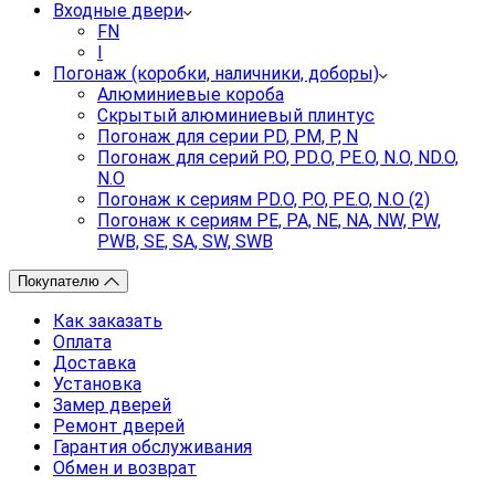
Входные двери
FN
I
Погонаж (коробки, наличники, доборы)
Алюминиевые короба
Скрытый алюминиевый плинтус
Погонаж для серии PD, PM, P, N
Погонаж для серий P.O, PD.O, PE.O, N.O, ND.O,
N.O
Погонаж к сериям PD.O, P.O, PE.O, N.O (2)
Погонаж к сериям PE, PA, NE, NA, NW, PW,
PWB, SE, SA, SW, SWB
Покупателю
Как заказать
Оплата
Доставка
Установка
Замер дверей
Ремонт дверей
Гарантия обслуживания
Обмен и возврат