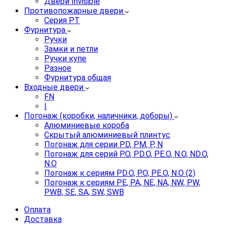
Двери Invisible
Противопожарные двери
Серия PT
Фурнитура
Ручки
Замки и петли
Ручки купе
Разное
Фурнитура общая
Входные двери
FN
I
Погонаж (коробки, наличники, доборы)
Алюминиевые короба
Скрытый алюминиевый плинтус
Погонаж для серии PD, PM, P, N
Погонаж для серий P.O, PD.O, PE.O, N.O, ND.O,
N.O
Погонаж к сериям PD.O, P.O, PE.O, N.O (2)
Погонаж к сериям PE, PA, NE, NA, NW, PW,
PWB, SE, SA, SW, SWB
Оплата
Доставка