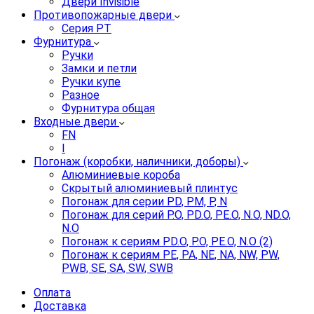
Двери Invisible
Противопожарные двери
Серия PT
Фурнитура
Ручки
Замки и петли
Ручки купе
Разное
Фурнитура общая
Входные двери
FN
I
Погонаж (коробки, наличники, доборы)
Алюминиевые короба
Скрытый алюминиевый плинтус
Погонаж для серии PD, PM, P, N
Погонаж для серий P.O, PD.O, PE.O, N.O, ND.O,
N.O
Погонаж к сериям PD.O, P.O, PE.O, N.O (2)
Погонаж к сериям PE, PA, NE, NA, NW, PW,
PWB, SE, SA, SW, SWB
Оплата
Доставка