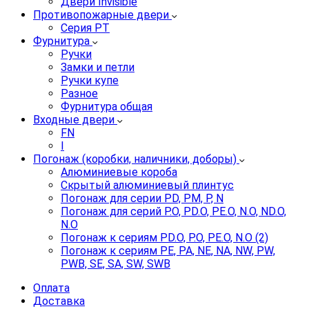
Двери Invisible
Противопожарные двери
Серия PT
Фурнитура
Ручки
Замки и петли
Ручки купе
Разное
Фурнитура общая
Входные двери
FN
I
Погонаж (коробки, наличники, доборы)
Алюминиевые короба
Скрытый алюминиевый плинтус
Погонаж для серии PD, PM, P, N
Погонаж для серий P.O, PD.O, PE.O, N.O, ND.O,
N.O
Погонаж к сериям PD.O, P.O, PE.O, N.O (2)
Погонаж к сериям PE, PA, NE, NA, NW, PW,
PWB, SE, SA, SW, SWB
Оплата
Доставка