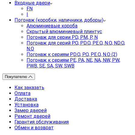
Входные двери
FN
I
Погонаж (коробки, наличники, доборы)
Алюминиевые короба
Скрытый алюминиевый плинтус
Погонаж для серии PD, PM, P, N
Погонаж для серий P.O, PD.O, PE.O, N.O, ND.O,
N.O
Погонаж к сериям PD.O, P.O, PE.O, N.O (2)
Погонаж к сериям PE, PA, NE, NA, NW, PW,
PWB, SE, SA, SW, SWB
Покупателю
Как заказать
Оплата
Доставка
Установка
Замер дверей
Ремонт дверей
Гарантия обслуживания
Обмен и возврат