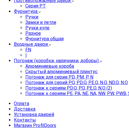
Противопожарные двери
Серия PT
Фурнитура
Ручки
Замки и петли
Ручки купе
Разное
Фурнитура общая
Входные двери
FN
I
Погонаж (коробки, наличники, доборы)
Алюминиевые короба
Скрытый алюминиевый плинтус
Погонаж для серии PD, PM, P, N
Погонаж для серий P.O, PD.O, PE.O, N.O, ND.O, N.O
Погонаж к сериям PD.O, P.O, PE.O, N.O (2)
Погонаж к сериям PE, PA, NE, NA, NW, PW, PWB, 
Оплата
Доставка
Установка дверей
Контакты
Магазин ProfilDoors