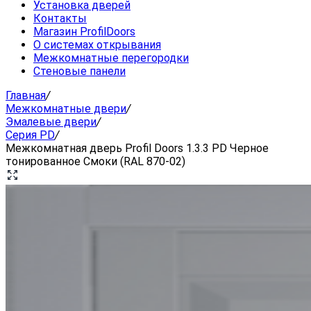
Установка дверей
Контакты
Магазин ProfilDoors
О системах открывания
Межкомнатные перегородки
Стеновые панели
Главная
/
Межкомнатные двери
/
Эмалевые двери
/
Серия PD
/
Межкомнатная дверь Profil Doors 1.3.3 PD Черное
тонированное Смоки (RAL 870-02)