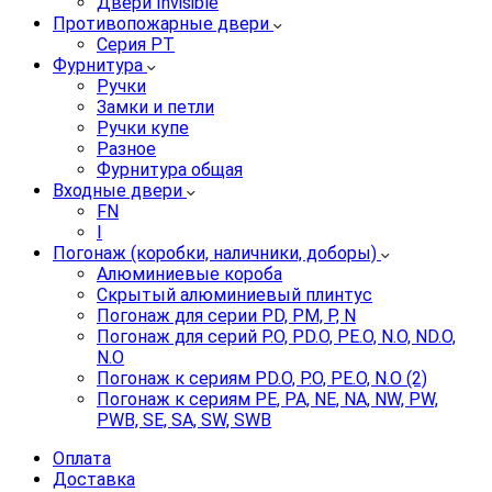
Двери Invisible
Противопожарные двери
Серия PT
Фурнитура
Ручки
Замки и петли
Ручки купе
Разное
Фурнитура общая
Входные двери
FN
I
Погонаж (коробки, наличники, доборы)
Алюминиевые короба
Скрытый алюминиевый плинтус
Погонаж для серии PD, PM, P, N
Погонаж для серий P.O, PD.O, PE.O, N.O, ND.O,
N.O
Погонаж к сериям PD.O, P.O, PE.O, N.O (2)
Погонаж к сериям PE, PA, NE, NA, NW, PW,
PWB, SE, SA, SW, SWB
Оплата
Доставка