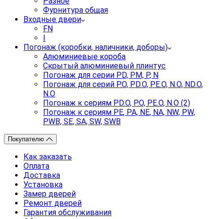
Разное
Фурнитура общая
Входные двери
FN
I
Погонаж (коробки, наличники, доборы)
Алюминиевые короба
Скрытый алюминиевый плинтус
Погонаж для серии PD, PM, P, N
Погонаж для серий P.O, PD.O, PE.O, N.O, ND.O,
N.O
Погонаж к сериям PD.O, P.O, PE.O, N.O (2)
Погонаж к сериям PE, PA, NE, NA, NW, PW,
PWB, SE, SA, SW, SWB
Покупателю
Как заказать
Оплата
Доставка
Установка
Замер дверей
Ремонт дверей
Гарантия обслуживания