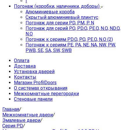
I
Погонаж (коробки, наличники, доборы)
Алюминиевые короба
Скрытый алюминиевый плинтус
Погонаж для серии PD, PM, P, N
Погонаж для серий P.O, PD.O, PE.O, N.O, ND.O,
N.O
Погонаж к сериям PD.O, P.O, PE.O, N.O (2)
Погонаж к сериям PE, PA, NE, NA, NW, PW,
PWB, SE, SA, SW, SWB
Оплата
Доставка
Установка дверей
Контакты
Магазин ProfilDoors
О системах открывания
Межкомнатные перегородки
Стеновые панели
Главная
/
Межкомнатные двери
/
Эмалевые двери
/
Серия PD
/