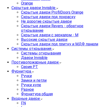
Orange
Скрытые двери Invisible
Скрытые двери ProfilDoors Orange
Скрытые двери под покраску
Не дорогие скрытые двери
Скрытые двери Revers - обратное
открывание
Скрытые двери с зеркалом - M
Высокие скрытые двери
Скрытые двери под плитку и МДФ панели
Системы открывания
Системы открывания
Двери Invisible
Противопожарные двери
Серия PT
Фурнитура
Ручки
Замки и петли
Ручки купе
Разное
Фурнитура общая
Входные двери
FN