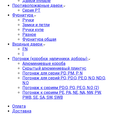
Двери Invisible
Противопожарные двери
Серия PT
Фурнитура
Ручки
Замки и петли
Ручки купе
Разное
Фурнитура общая
Входные двери
FN
I
Погонаж (коробки, наличники, доборы)
Алюминиевые короба
Скрытый алюминиевый плинтус
Погонаж для серии PD, PM, P, N
Погонаж для серий P.O, PD.O, PE.O, N.O, ND.O,
N.O
Погонаж к сериям PD.O, P.O, PE.O, N.O (2)
Погонаж к сериям PE, PA, NE, NA, NW, PW,
PWB, SE, SA, SW, SWB
Оплата
Доставка