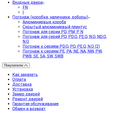
Входные двери
FN
I
Погонаж (коробки, наличники, доборы)
Алюминиевые короба
Скрытый алюминиевый плинтус
Погонаж для серии PD, PM, P, N
Погонаж для серий P.O, PD.O, PE.O, N.O, ND.O,
N.O
Погонаж к сериям PD.O, P.O, PE.O, N.O (2)
Погонаж к сериям PE, PA, NE, NA, NW, PW,
PWB, SE, SA, SW, SWB
Покупателю
Как заказать
Оплата
Доставка
Установка
Замер дверей
Ремонт дверей
Гарантия обслуживания
Обмен и возврат