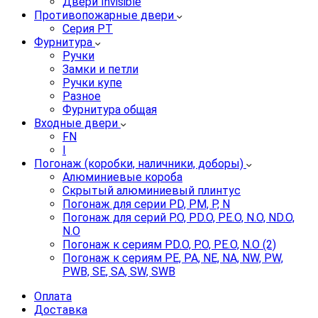
Двери Invisible
Противопожарные двери
Серия PT
Фурнитура
Ручки
Замки и петли
Ручки купе
Разное
Фурнитура общая
Входные двери
FN
I
Погонаж (коробки, наличники, доборы)
Алюминиевые короба
Скрытый алюминиевый плинтус
Погонаж для серии PD, PM, P, N
Погонаж для серий P.O, PD.O, PE.O, N.O, ND.O,
N.O
Погонаж к сериям PD.O, P.O, PE.O, N.O (2)
Погонаж к сериям PE, PA, NE, NA, NW, PW,
PWB, SE, SA, SW, SWB
Оплата
Доставка