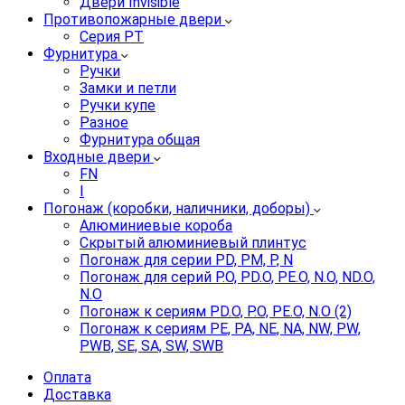
Двери Invisible
Противопожарные двери
Серия PT
Фурнитура
Ручки
Замки и петли
Ручки купе
Разное
Фурнитура общая
Входные двери
FN
I
Погонаж (коробки, наличники, доборы)
Алюминиевые короба
Скрытый алюминиевый плинтус
Погонаж для серии PD, PM, P, N
Погонаж для серий P.O, PD.O, PE.O, N.O, ND.O,
N.O
Погонаж к сериям PD.O, P.O, PE.O, N.O (2)
Погонаж к сериям PE, PA, NE, NA, NW, PW,
PWB, SE, SA, SW, SWB
Оплата
Доставка