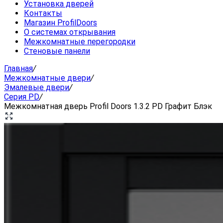
Установка дверей
Контакты
Магазин ProfilDoors
О системах открывания
Межкомнатные перегородки
Стеновые панели
Главная
/
Межкомнатные двери
/
Эмалевые двери
/
Серия PD
/
Межкомнатная дверь Profil Doors 1.3.2 PD Графит Блэк