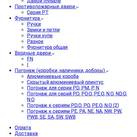
Двери Invisible
Противопожарные двери
Серия PT
Фурнитура
Ручки
Замки и петли
Ручки купе
Разное
Фурнитура общая
Входные двери
FN
I
Погонаж (коробки, наличники, доборы)
Алюминиевые короба
Скрытый алюминиевый плинтус
Погонаж для серии PD, PM, P, N
Погонаж для серий P.O, PD.O, PE.O, N.O, ND.O,
N.O
Погонаж к сериям PD.O, P.O, PE.O, N.O (2)
Погонаж к сериям PE, PA, NE, NA, NW, PW,
PWB, SE, SA, SW, SWB
Оплата
Доставка